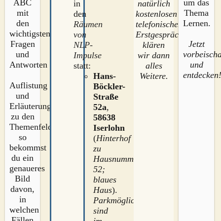
ABC
um das
natürlich
in
mit
Thema
kostenlosen
den
den
Lernen.
telefonischen
Räumen
wichtigsten
Erstgespräch,
von
Fragen
Jetzt
klären
NLP-
und
vorbeisch
wir dann
Impulse
Antworten
und
alles
statt:
entdecken
Weitere.
Hans-
Auflistung
Böckler-
und
Straße
Erläuterung
52a
,
zu den
58638
Themenfeldern,
Iserlohn
so
(
Hinterhof
bekommst
zu
du ein
Hausnummer
genaueres
52;
Bild
blaues
davon,
Haus
).
in
Parkmöglichkeiten
welchen
sind
Fällen