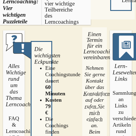
Lernfä
Lerncoaching:
vier wichtige
Vier
Teilbereiche
wichtigen
des
Puzzleteile
Lerncoachings
Einen
Termin
für ein
Die
Lerncoaching
wichtigsten
vereinbaren
Eckpunkte
Alles
Lern-
Nehmen
Eine
Wichtige
Lesewelte
Sie gerne
Coachingstunde
rund
Links
Kontakt
dauert
um
über das
60
das
Sammlun
Kontaktformular
Minuten
Thema
an
auf oder
Kosten
Lerncoaching
Links
rufen Sie
79
zu
mich
€
FAQ
verschied
einfach
Die
&
Artikeln
an.
Coachings
Lerncoaching-
rund
Beim
finden