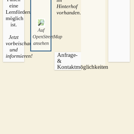
im
eine
Hinterhof
Lernförderung
vorhanden
.
möglich
ist.
Auf
Jetzt
OpenStreetMap
vorbeischauen
ansehen
und
Anfrage-
informieren!
&
Kontaktmöglichkeiten